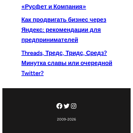
«Русфет и Компания»
Как продвигать бизнес через
Яндекс: рекомендации для
предпринимателей
Threads, Тредс, Тридс, Средз?
Минутка славы или очередной
Twitter?
Facebook
Twitter
Instagram
2009-2026