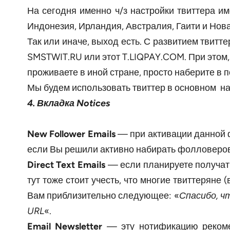
На сегодня именно ч/з настройки твиттера и
Индонезия, Ирландия, Австралия, Гаити и Нов
Так или иначе, выход есть. С развитием твитт
SMSTWIT.RU или этот T.LIQPAY.COM. При этом
проживаете в иной стране, просто наберите в п
Мы будем использовать твиттер в основном на
4. Вкладка Notices
New Follower Emails
— при активации данной фу
если Вы решили активно набирать фолловеров. 
Direct Text Emails
— если планируете получать
тут тоже стоит учесть, что многие твиттеряне
Вам приблизительно следующее: «
Спасибо, ч
URL
«.
Email Newsletter
— эту нотификацию рекоме