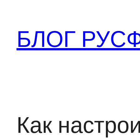
Перейти
к
содержимому
БЛОГ РУС
Как настрои