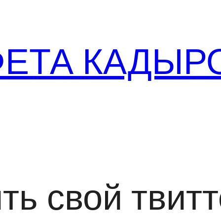
ФЕТА КАДЫР
ть свой твит