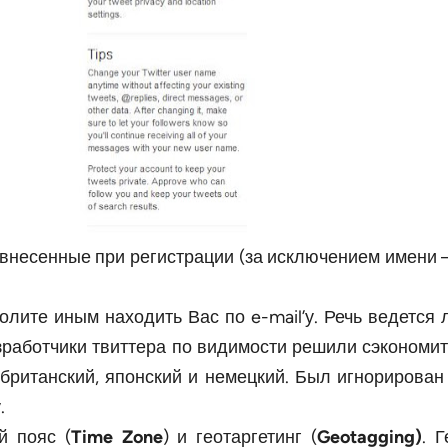
 внесенные при регистрации (за исключением имени
олите иным находить Вас по e-mail’у. Речь ведется 
разработчики твиттера по видимости решили сэкономи
, британский, японский и немецкий. Был игнориров
.
й пояс (
Time Zone
) и геотаргетинг (
Geotagging)
. 