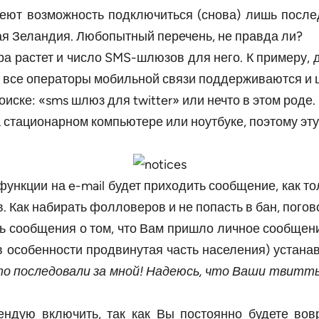
меют возможность подключиться (снова) лишь посл
ая Зеландия. Любопытный перечень, не правда ли?
ера растет и число SMS-шлюзов для него. К примеру,
, все операторы мобильной связи поддерживаются и 
оиске: «sms шлюз для twitter» или нечто в этом роде.
 стационарном компьютере или ноутбуке, поэтому эту
нкции на e-mail будет приходить сообщение, как тол
Как набирать фолловеров и не попасть в бан, погово
 сообщения о том, что Вам пришло личное сообщени
 (в особенности продвинутая часть населения) устан
то последовали за мной! Надеюсь, что Ваши твитт
ндую включить, так как Вы постоянно будете вов