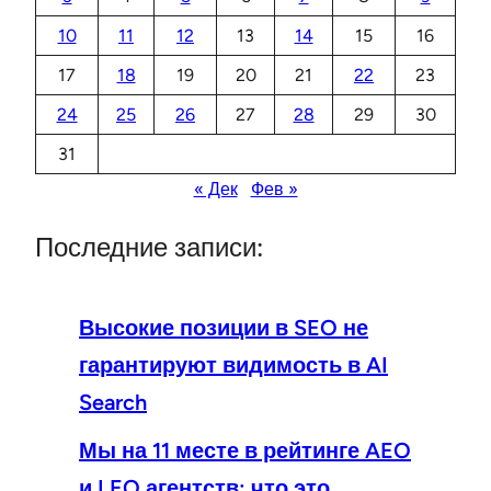
10
11
12
13
14
15
16
17
18
19
20
21
22
23
24
25
26
27
28
29
30
31
« Дек
Фев »
Последние записи:
Высокие позиции в SEO не
гарантируют видимость в AI
Search
Мы на 11 месте в рейтинге AEO
и LEO агентств: что это