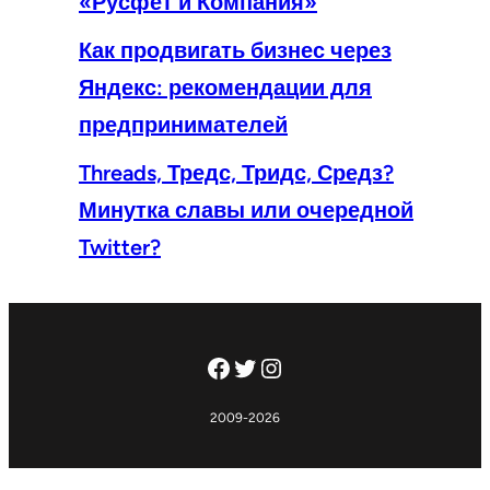
«Русфет и Компания»
Как продвигать бизнес через
Яндекс: рекомендации для
предпринимателей
Threads, Тредс, Тридс, Средз?
Минутка славы или очередной
Twitter?
Facebook
Twitter
Instagram
2009-2026