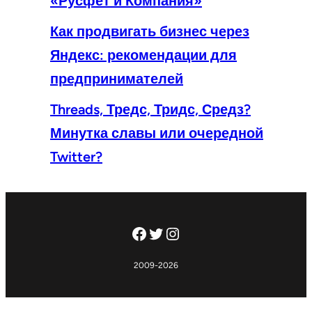
«Русфет и Компания»
Как продвигать бизнес через
Яндекс: рекомендации для
предпринимателей
Threads, Тредс, Тридс, Средз?
Минутка славы или очередной
Twitter?
Facebook
Twitter
Instagram
2009-2026