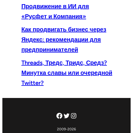
Продвижение в ИИ для
«Русфет и Компания»
Как продвигать бизнес через
Яндекс: рекомендации для
предпринимателей
Threads, Тредс, Тридс, Средз?
Минутка славы или очередной
Twitter?
Facebook
Twitter
Instagram
2009-2026