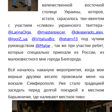
величественной восточной
столице Украины, которое,
кстати, скрасилось тви-ивентом
с участием «сливок» украинского твиттера-
@LarinaOlga
,
@masterpiecer
,
@desperado_alex
,
@IgorZ_ua
,
@VitaliusBiz
,
@shami13
под чутким
руководством
@Maljar
, так же при участии ребят,
которые специально приехали из России, из
малоизвестного мне города Белгорода.
Всё началось накануне мероприятия, когда мои
верные друзяки весело провожали меня на
вокзале Симферополя. Уже стало традицией
заседать перед долгой поездкой в местном
барыжничке, где наливают местное пиво: