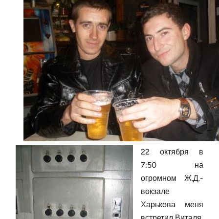
22 октября в
7:50 на
огромном Ж.Д.-
вокзале
Харькова меня
встретил Виталя,