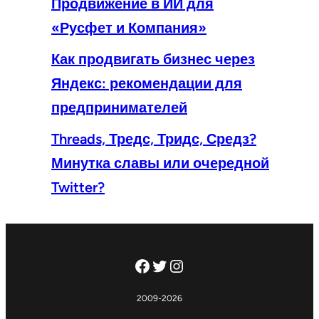
Продвижение в ИИ для
«Русфет и Компания»
Как продвигать бизнес через
Яндекс: рекомендации для
предпринимателей
Threads, Тредс, Тридс, Средз?
Минутка славы или очередной
Twitter?
Facebook
Twitter
Instagram
2009-2026