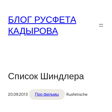
Перейти
к
БЛОГ РУСФЕТА
содержимому
КАДЫРОВА
Список Шиндлера
20.09.2013
Про фильмы
Rusfetische