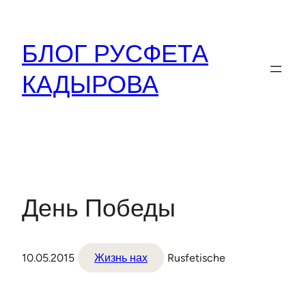
Перейти
к
БЛОГ РУСФЕТА
содержимому
КАДЫРОВА
День Победы
10.05.2015
Жизнь нах
Rusfetische