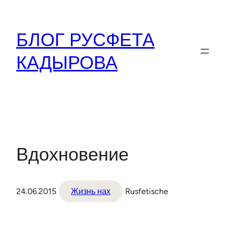
Перейти
к
БЛОГ РУСФЕТА
содержимому
КАДЫРОВА
Вдохновение
24.06.2015
Жизнь нах
Rusfetische