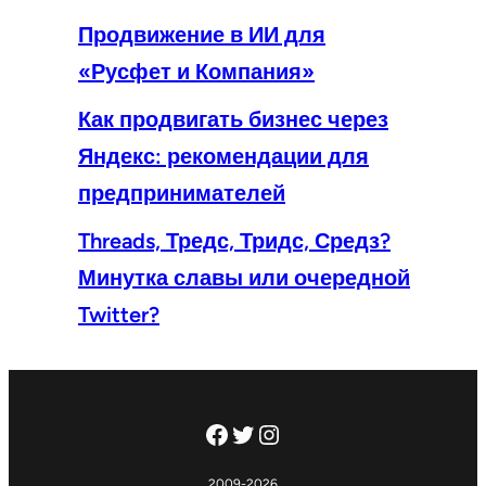
Продвижение в ИИ для
«Русфет и Компания»
Как продвигать бизнес через
Яндекс: рекомендации для
предпринимателей
Threads, Тредс, Тридс, Средз?
Минутка славы или очередной
Twitter?
Facebook
Twitter
Instagram
2009-2026