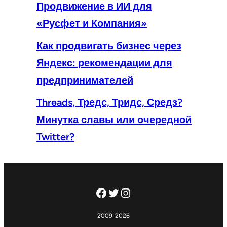
Продвижение в ИИ для
«Русфет и Компания»
Как продвигать бизнес через
Яндекс: рекомендации для
предпринимателей
Threads, Тредс, Тридс, Средз?
Минутка славы или очередной
Twitter?
Facebook
Twitter
Instagram
2009-2026