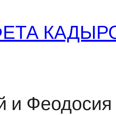
ФЕТА КАДЫР
й и Феодосия