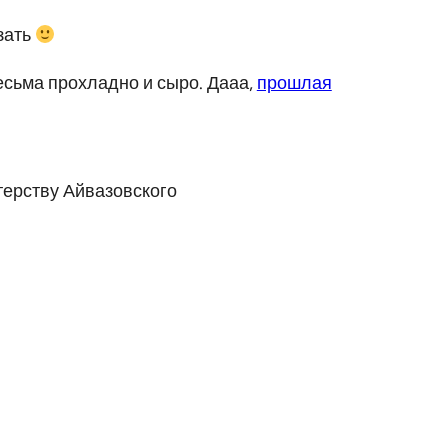
зать
есьма прохладно и сыро. Дааа,
прошлая
терству Айвазовского