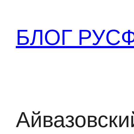
Перейти
к
содержимому
БЛОГ РУС
Айвазовски