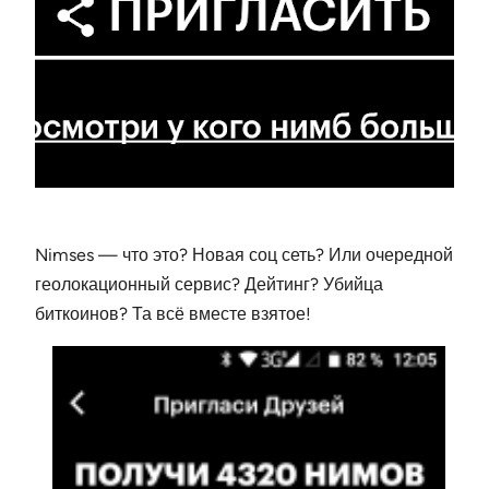
Nimses — что это? Новая соц сеть? Или очередной
геолокационный сервис? Дейтинг? Убийца
биткоинов? Та всё вместе взятое!