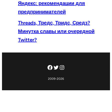
Яндекс: рекомендации для
предпринимателей
Threads, Тредс, Тридс, Средз?
Минутка славы или очередной
Twitter?
Facebook
Twitter
Instagram
2009-2026