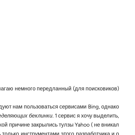
лагаю немного передланный (для поисковиков)
ндуют нам пользоваться сервисами Bing, однако
ределяющих беклинки
. 1 сервис я хочу выделить,
акой причине закрылись тулзы Yahoo ( не вникал
ь только инструментами этого разработчика и о