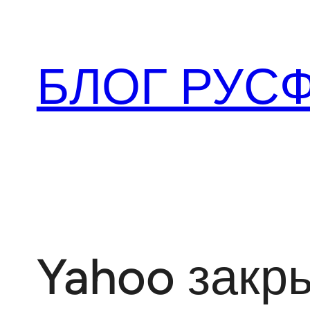
Перейти
к
содержимому
БЛОГ РУС
Yahoo закры