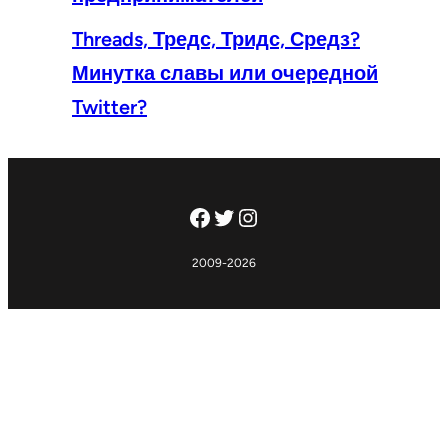
Threads, Тредс, Тридс, Средз?
Минутка славы или очередной
Twitter?
Facebook
Twitter
Instagram
2009-2026