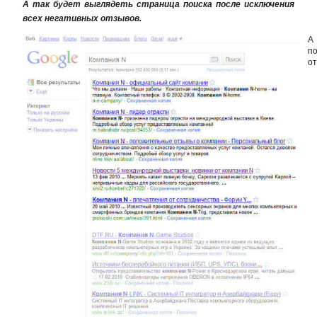
А так будет выглядеть страница поиска после исключения
всех негативных отзывов.
А
п
от